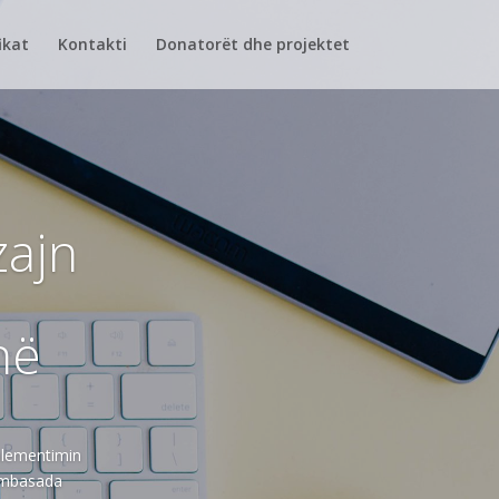
ikat
Kontakti
Donatorët dhe projektet
zajn
në
mplementimin
Ambasada