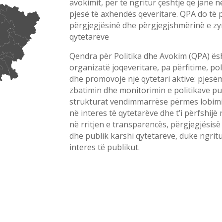
avokimit, për të ngritur çështje që janë në
pjesë të axhendës qeveritare. QPA do të 
përgjegjësinë dhe përgjegjshmërinë e zyr
qytetarëve
Qendra për Politika dhe Avokim (QPA) ësht
organizatë joqeveritare, pa përfitime, po
dhe promovojë një qytetari aktive: pjesë
zbatimin dhe monitorimin e politikave pu
strukturat vendimmarrëse përmes lobimit 
në interes të qytetarëve dhe t’i përfshij
në rritjen e transparencës, përgjegjësisë
dhe publik karshi qytetarëve, duke ngrit
interes të publikut.