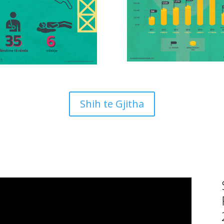
Shih te Gjitha