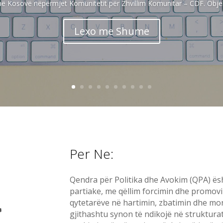
ë Kosovë nëpërmjet Komunitetit për Zhvillim Komunitar – CDF. Objektiv
Lexo me Shume
Per Ne:
Qendra për Politika dhe Avokim (QPA) ësh
partiake, me qëllim forcimin dhe promovim
qytetarëve në hartimin, zbatimin dhe mon
gjithashtu synon të ndikojë në struktur