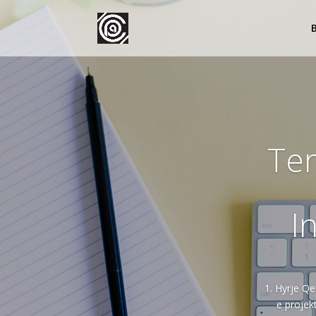
B
Ter
I
1. Hyrje Qe
e projek