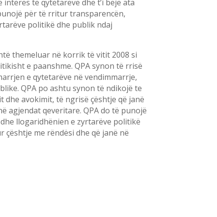
 interes të qytetarëve dhe t’i bëjë ata
punojë për të rritur transparencën,
tarëve politikë dhe publik ndaj
ë themeluar në korrik të vitit 2008 si
litikisht e paanshme. QPA synon të rrisë
marrjen e qytetarëve në vendimmarrje,
blike. QPA po ashtu synon të ndikojë te
dhe avokimit, të ngrisë çështje që janë
ë në agjendat qeveritare. QPA do të punojë
 dhe llogaridhënien e zyrtarëve politikë
ur çështje me rëndësi dhe që janë në