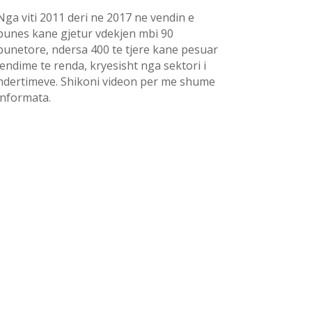
Nga viti 2011 deri ne 2017 ne vendin e
punes kane gjetur vdekjen mbi 90
punetore, ndersa 400 te tjere kane pesuar
lendime te renda, kryesisht nga sektori i
ndertimeve. Shikoni videon per me shume
informata.