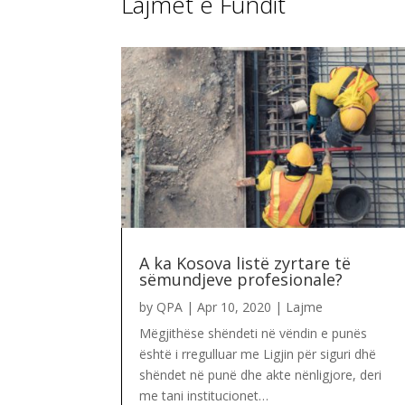
Lajmet e Fundit
A ka Kosova listë zyrtare të
sëmundjeve profesionale?
by
QPA
|
Apr 10, 2020
|
Lajme
Mëgjithëse shëndeti në vëndin e punës
është i rregulluar me Ligjin për siguri dhë
shëndet në punë dhe akte nënligjore, deri
me tani institucionet…