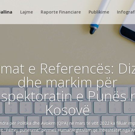
allina
Lajme
Raporte Financiare
Publikime
Infograf
mat e Referencës: Di
dhe markim për
nspektoratin e Punës 
Kosovë
ndra për Politika dhe Avokim (QPA) në mars të vitit 2022 ka filluar i
tit “Përtej punësimit” përmes HumanRightivism që mbështetet nga 