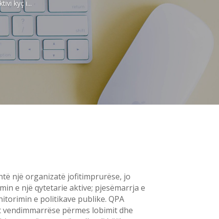
i kyç i...
të një organizatë jofitimprurëse, jo
in e një qytetarie aktive; pjesëmarrja e
itorimin e politikave publike. QPA
at vendimmarrëse përmes lobimit dhe